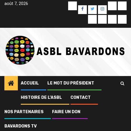
Skip
août 7, 2026
Yelp
E-
Unc
Facebook
Twitter
Instagram
to
mail
content
Colis
Contact
À
Sam
Alimentaires
propos
Pag
de
ACCUEIL
LE MOT DU PRÉSIDENT
HISTOIRE DE L’ASBL
CONTACT
NOS PARTENAIRES
FAIRE UN DON
BAVARDONS TV