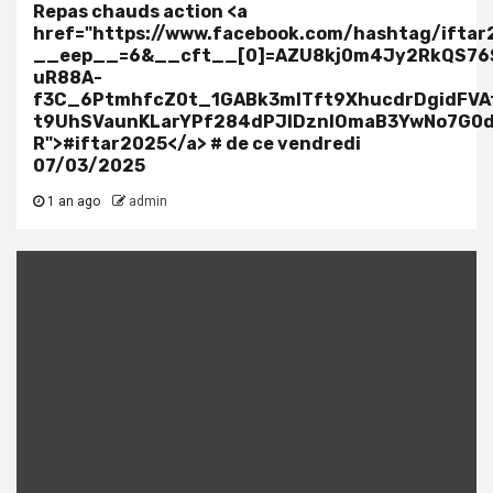
Repas chauds action <a
href="https://www.facebook.com/hashtag/iftar
__eep__=6&__cft__[0]=AZU8kj0m4Jy2RkQS76
uR88A-
f3C_6PtmhfcZ0t_1GABk3mlTft9XhucdrDgidFVA
t9UhSVaunKLarYPf284dPJIDznlOmaB3YwNo7G0
R">#iftar2025</a> # de ce vendredi
07/03/2025
1 an ago
admin