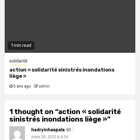
1 min read
solidarité
action « solidarité sinistrés inondations
liège »
5 ans ago
admin
1 thought on “
action « solidarité
sinistrés inondations liège »
”
hadryinhaapala
dit :
mars 30, 2022 à 4:24