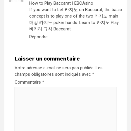
How to Play Baccarat | EBCAsino
If you want to bet
카지노
on Baccarat, the basic
concept is to play one of the two
카지노
main
더킹 카지노
poker hands. Learn to
카지노
Play
바카라 규칙
Baccarat.
Répondre
Laisser un commentaire
Votre adresse e-mail ne sera pas publiée.
Les
champs obligatoires sont indiqués avec
*
Commentaire
*