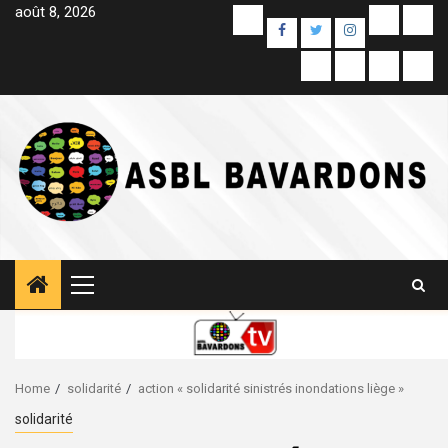
Skip
août 8, 2026
Yelp
E-
Unc
Facebook
Twitter
Instagram
to
mail
content
Colis
Contact
À
Sam
Alimentaires
propos
Pag
de
Primary
Menu
Home
solidarité
action « solidarité sinistrés inondations liège »
solidarité