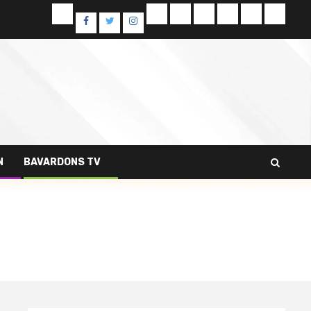
Yelp
E-
Uncategorized
Colis
Contact
À
Sampl
Facebook
Twitter
Instagram
mail
Alimentaires
propos
Page
de
N
BAVARDONS TV