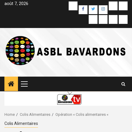
Skip
août 7, 2026
Yelp
E-
Unc
Facebook
Twitter
Instagram
to
mail
content
Colis
Contact
À
Sam
Alimentaires
propos
Pag
de
Primary
Menu
Home
Colis Alimentaires
Opération « Colis alimentaires «
Colis Alimentaires