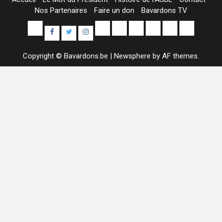
Nos Partenaires
Faire un don
Bavardons TV
Yelp
E-
Uncategorized
Colis
Contact
À
Sample
Facebook
Twitter
Instagram
mail
Alimentaires
propos
Page
Copyright © Bavardons.be
|
Newsphere
by AF themes.
de