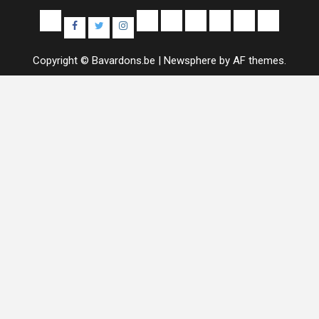
Yelp
E-
Uncategorized
Colis
Contact
À
Sample
Facebook
Twitter
Instagram
mail
Alimentaires
propos
Page
Copyright © Bavardons.be
|
Newsphere
by AF themes.
de