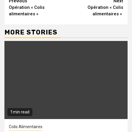
Continue
Previous
Next
Opération « Colis
Opération « Colis
Reading
alimentaires «
alimentaires «
MORE STORIES
1 min read
Colis Alimentaires