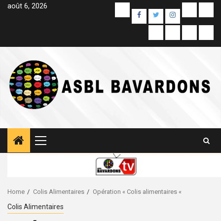
Skip
août 6, 2026
Yelp
E-
Unc
Facebook
Twitter
Instagram
to
mail
content
Colis
Contact
À
Sam
Alimentaires
propos
Pag
de
Primary
Menu
Home
Colis Alimentaires
Opération « Colis alimentaires «
Colis Alimentaires