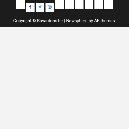
Yelp
E-
Uncategorized
Colis
Contact
À
Sample
Facebook
Twitter
Instagram
mail
Alimentaires
propos
Page
Copyright © Bavardons.be
|
Newsphere
by AF themes.
de