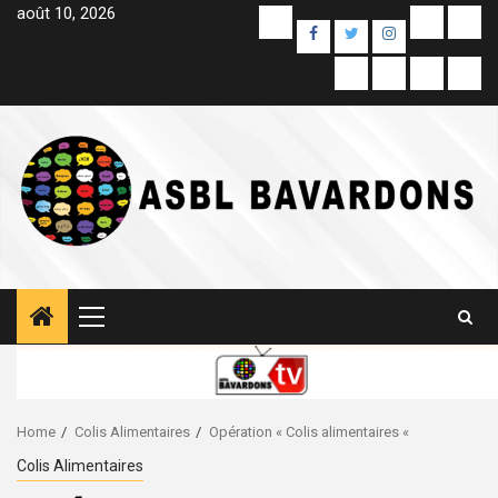
Skip
août 10, 2026
Yelp
E-
Unc
Facebook
Twitter
Instagram
to
mail
content
Colis
Contact
À
Sam
Alimentaires
propos
Pag
de
Primary
Menu
Home
Colis Alimentaires
Opération « Colis alimentaires «
Colis Alimentaires