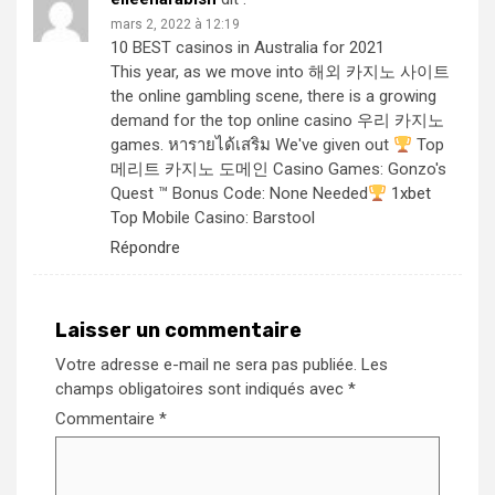
mars 2, 2022 à 12:19
10 BEST casinos in Australia for 2021
This year, as we move into
해외 카지노 사이트
the online gambling scene, there is a growing
demand for the top online casino
우리 카지노
games.
หารายได้เสริม
We've given out
Top
메리트 카지노 도메인
Casino Games: Gonzo's
Quest ™ Bonus Code: None Needed
1xbet
Top Mobile Casino: Barstool
Répondre
Laisser un commentaire
Votre adresse e-mail ne sera pas publiée.
Les
champs obligatoires sont indiqués avec
*
Commentaire
*