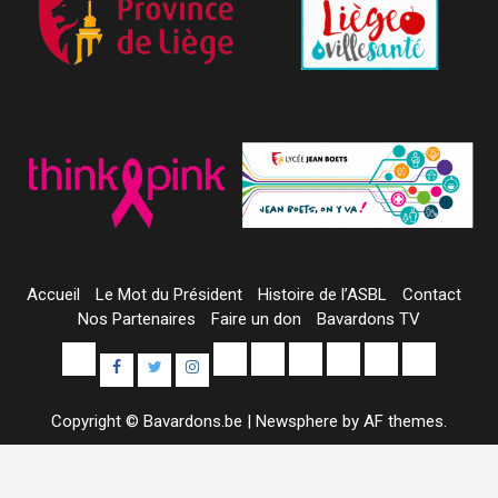
Accueil
Le Mot du Président
Histoire de l’ASBL
Contact
Nos Partenaires
Faire un don
Bavardons TV
Yelp
E-
Uncategorized
Colis
Contact
À
Sample
Facebook
Twitter
Instagram
mail
Alimentaires
propos
Page
Copyright © Bavardons.be
|
Newsphere
by AF themes.
de